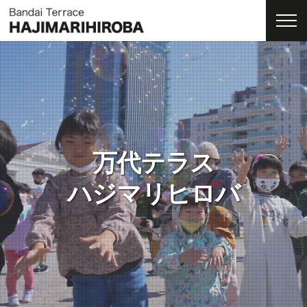
Skip
to
content
万代テラス
ハジマリヒロバ