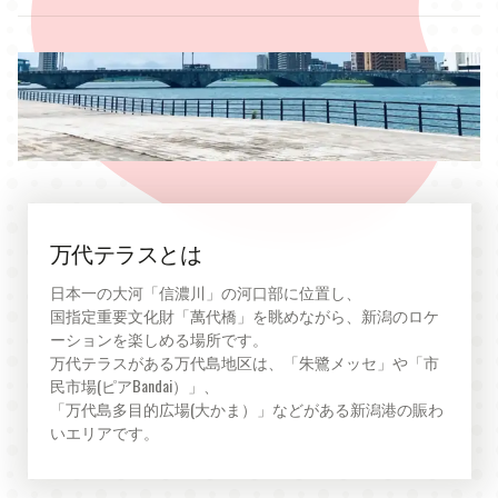
万代テラスとは
日本一の大河「信濃川」の河口部に位置し、

国指定重要文化財「萬代橋」を眺めながら、新潟のロケ
ーションを楽しめる場所です。

万代テラスがある万代島地区は、「朱鷺メッセ」や「市
民市場(ピアBandai）」、

「万代島多目的広場(大かま）」などがある新潟港の賑わ
いエリアです。